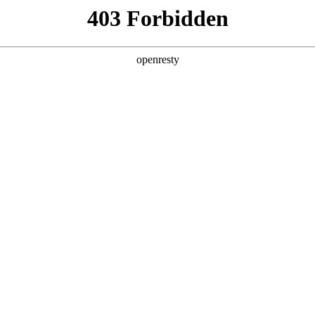
产品及服务
行业解决方案
合作伙伴
投资者关系
是星耀国际数码的重要发展战略之一。星耀国际数码在遵从适用的国家和地区
效的、可持续、可信赖的网络安全与隐私保护保障体系，并积极地
分理解隐私保护的重要性，致力于保护消费者、客户、供应商
法律法规。